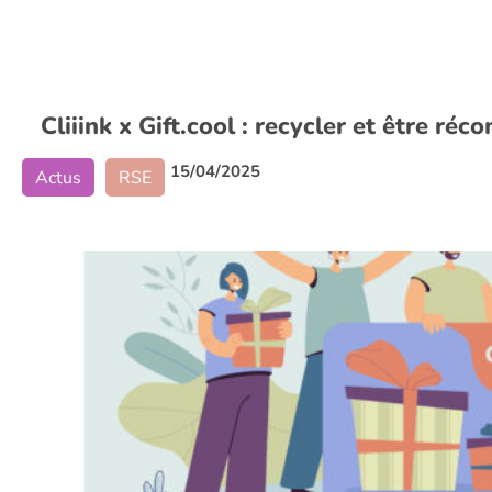
Cliiink x Gift.cool : recycler et être ré
15/04/2025
Actus
RSE